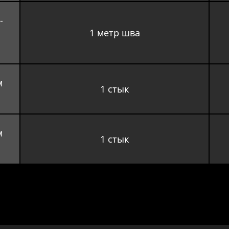
-
1 метр шва
 
1 стык
 
1 стык