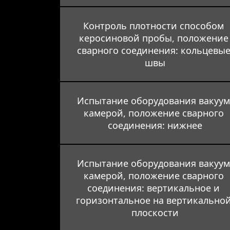
Контроль плотности способом 
керосиновой пробы, положение
сварного соединения: кольцевые
швы
Испытание оборудования вакуум
камерой, положение сварного 
соединения: нижнее
Испытание оборудования вакуум
камерой, положение сварного 
соединения: вертикальное и 
горизонтальное на вертикальной
плоскости